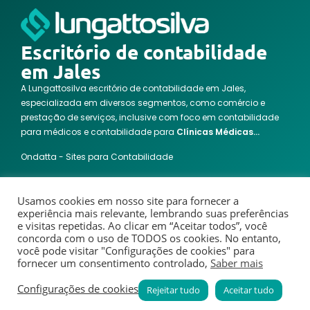
Escritório de contabilidade
em Jales
A Lungattosilva escritório de contabilidade em Jales,
especializada em diversos segmentos, como comércio e
prestação de serviços, inclusive com foco em contabilidade
para médicos e contabilidade para
Clínicas Médicas…
Ondatta - Sites para Contabilidade
Contato
Usamos cookies em nosso site para fornecer a
Rua 05, n° 2447 – Centro – Sala 2, Jales-SP
experiência mais relevante, lembrando suas preferências
(17) 3621-8100
e visitas repetidas. Ao clicar em “Aceitar todos”, você
concorda com o uso de TODOS os cookies. No entanto,
(17) 3621-8100
você pode visitar "Configurações de cookies" para
contato@lungattosilva.com.br
fornecer um consentimento controlado,
Saber mais
Configurações de cookies
Rejeitar tudo
Aceitar tudo